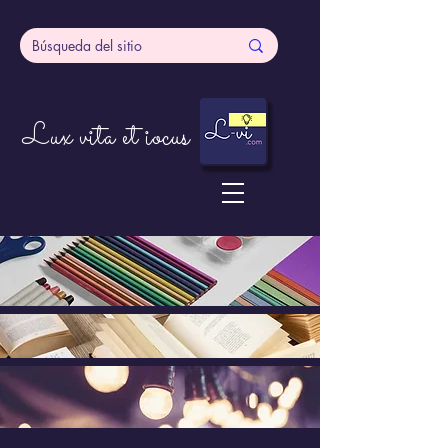
Lux vita et iocus