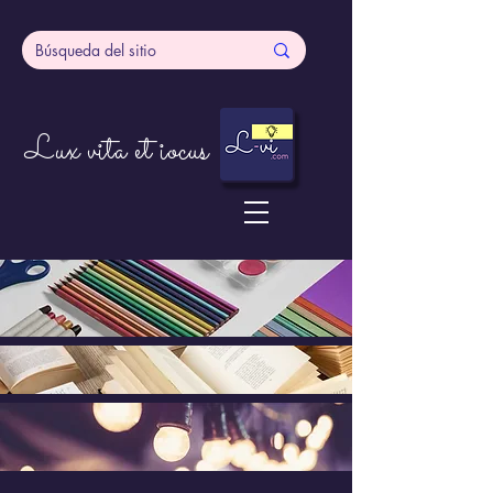
Lux vita et iocus