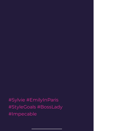
#Sylvie
#EmilyInParis
#StyleGoals
#BossLady
#Impecable