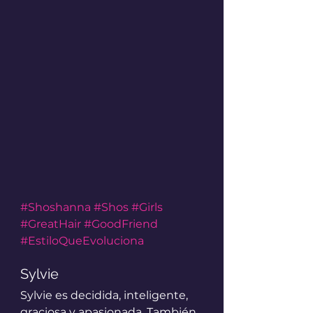
#Shoshanna
#Shos
#Girls
#GreatHair
#GoodFriend
#EstiloQueEvoluciona
Sylvie
Sylvie es decidida, inteligente, 
graciosa y apasionada. También 