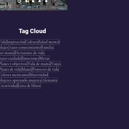
Tag Cloud
Vida
Inspiración
Cultura
Salud mental
Mujer
Auto-conocimiento
Familia
Ser mamá
Decisiones de vida
Auto-cuidado
Emociones
Metas
Planes y objetivos
Vida de mamá
Viajes
Planes de vida
Mamá
Proyecto de vida
Colores mexicanos
Maternidad
Mujeres apoyando mujeres
Alemania
Creatividad
Lista de libros