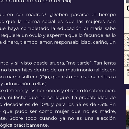
 en una carrera contra el reloj.
ieren ser madres? ¿Deben pasarse el tiempo 
porque la norma social es que las mujeres son 
ue haya completado la educación primaria sabe 
requiere un óvulo y esperma que lo fecunde, es lo 
a dinero, tiempo, amor, responsabilidad, cariño, un 
o, y sí, visto desde afuera, “me tarde”. Tan lenta 
no tener hijos dentro de un matrimonio fallido, en 
mamá soltera. (Ojo, que esto no es una crítica a 
y admiración a ellas). 
e detiene, y las hormonas y el útero lo saben bien. 
, ni fecha que no se llegue. La probabilidad de 
o décadas es de 10%, y para los 45 es de <5%. En 
 lo que pudo ser como mujer que no es madre, 
te. Sobre todo cuando ya no es una elección 
lógica prácticamente. 