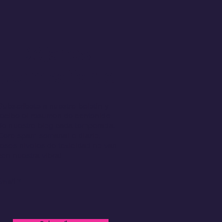
Déjanos
acompañarte
Subscríbete a nuestro boletín y
recibe el resumen de contenido
de nuestro blog cada temporada.
Cero spam semanal o diario,
¡esos niveles de toxicidad no van
con nuestra vibra!
mail