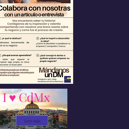
I ♥ CdMx
Leer más