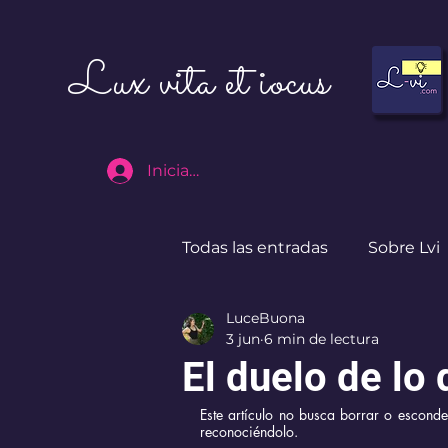
Lux vita et iocus
Iniciar sesión
Todas las entradas
Sobre Lvi
LuceBuona
Destinos
I ♥ CdMx
3 jun
6 min de lectura
El duelo de lo
Este artículo no busca borrar o esconde
reconociéndolo. 