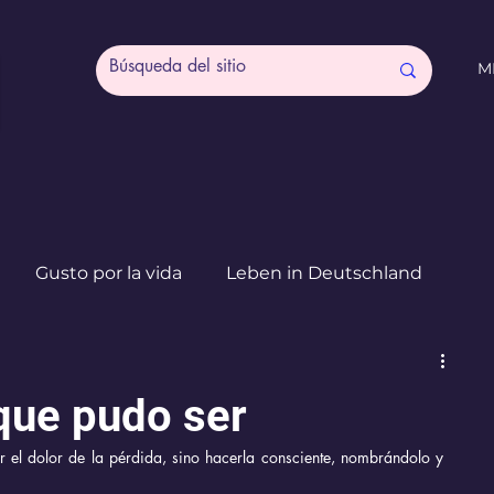
M
Gusto por la vida
Leben in Deutschland
Creatividad
Expresión
Mamás Agobiadas
 que pudo ser
r el dolor de la pérdida, sino hacerla consciente, nombrándolo y 