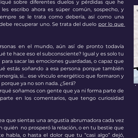
tiqué sobre diferentes duelos y pérdidas que he 
les escribo ahora es súper común, sospecho, y 
mpre se le trata como debería, así como una 
debe recuperar uno. Se trata del duelo 
por lo que 
rsonas en el mundo, aún así de pronto todavía 
é te hace eso el subconsciente? Igual y es solo tu 
para sacar las emociones guardadas, o capaz que 
qué estás soñando a esa persona porque también 
energía, si… ese vínculo energético que formaron y 
porque ya no son nada. ¿Será? 
 porqué soñamos con gente que ya ni forma parte de 
mparte en los comentarios, que tengo curiosidad 
sea que sientas una angustia abrumadora cada vez 
 quién  no prosperó la relación, o en tu bestie que 
e habla, o hasta el dolor que tu “casi algo” dejó, 