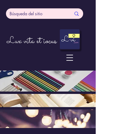
Lux vita et iocus