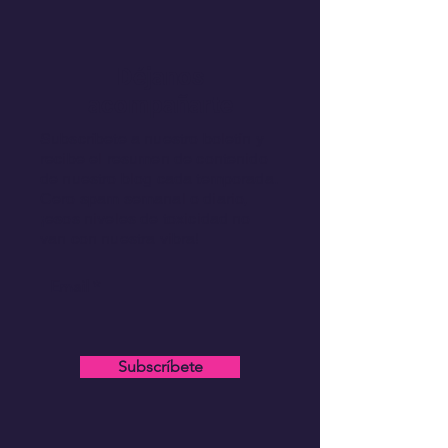
Déjanos
acompañarte
Subscríbete a nuestro boletín y
recibe el resumen de contenido
de nuestro blog cada temporada.
Cero spam semanal o diario,
¡esos niveles de toxicidad no
van con nuestra vibra!
Email
Subscríbete