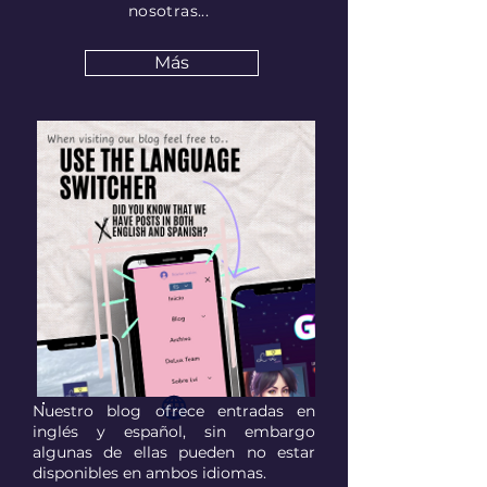
nosotras...
Más
Nuestro blog ofrece entradas en
inglés y español, sin embargo
algunas de ellas pueden no estar
disponibles en ambos idiomas.