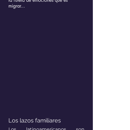
la ruleta de emociones que es 
migrar...
Los lazos familiares
Los latinoamericanos son 