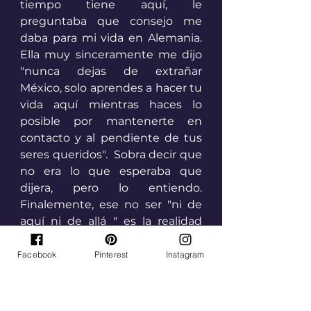
tiempo tiene aquí, le 
preguntaba que consejo me 
daba para mi vida en Alemania. 
Ella muy sinceramente me dijo 
"nunca dejas de extrañar 
México, solo aprendes a hacer tu 
vida aquí mientras haces lo 
posible por mantenerte en 
contacto y al pendiente de tus 
seres queridos".  Sobra decir que 
no era lo que esperaba que 
dijera, pero lo entiendo. 
Finalemente, ese no ser "ni de 
aquí ni de allá " es la realidad 
delos migrantes. 
Facebook
Pinterest
Instagram
Prefiero ver el vaso medio lleno 
y pensar que ahora estás dos 
naciones forman parte de ese 