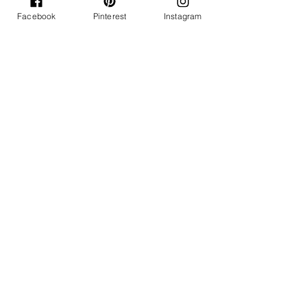
Facebook
Pinterest
Instagram
Nuestro blog ofrece entradas en
inglés y español, sin embargo
algunas de ellas pueden no estar
disponibles en ambos idiomas.
Déjanos
acompañarte
Subscríbete a nuestro boletín y