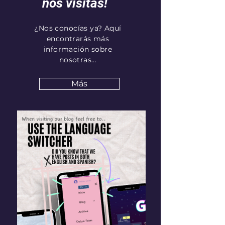
nos visitas!
¿Nos conocías ya? Aquí
encontrarás más
información sobre
nosotras...
Más