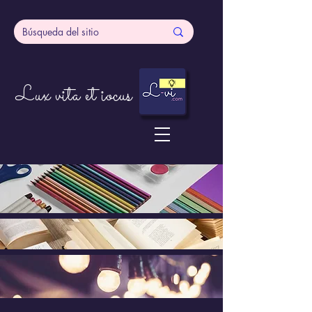
Lux vita et iocus