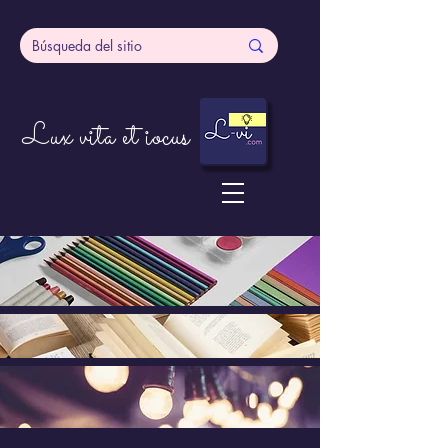
Lux vita et iocus