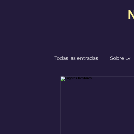
N
Todas las entradas
Sobre Lvi
Destinos
I ♥ CdMx