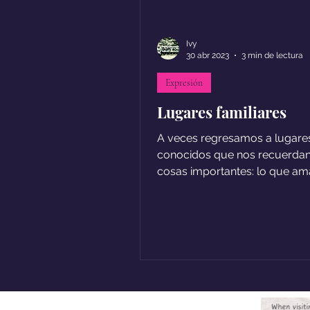
Ivy
30 abr 2023
3 min de lectura
Expresión
Lugares familiares
A veces regresamos a lugare
conocidos que nos recuerdan
cosas importantes: lo que a
hacer y a quienes amamos