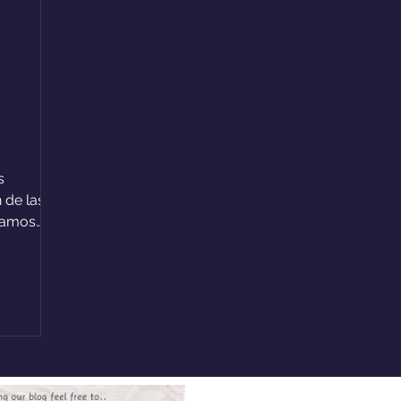
s
 de las
mamos