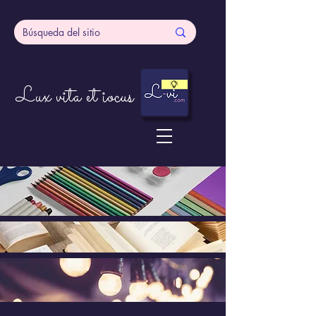
Lux vita et iocus