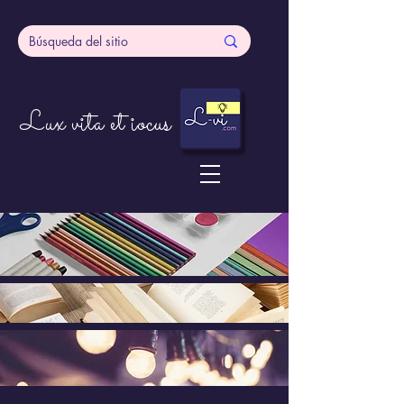
Lux vita et iocus