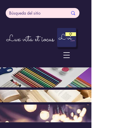
Lux vita et iocus