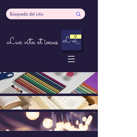
Lux vita et iocus