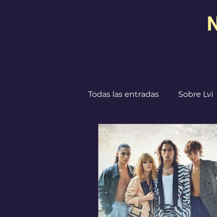
N
Todas las entradas
Sobre Lvi
Destinos
I ♥ CdMx