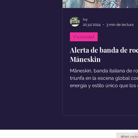
Ivy
20 jul 2024
3 min de lectura
Creatividad
Alerta de banda de ro
Måneskin
Måneskin, banda italiana de ro
triunfa en la escena global co
energía y estilo único que los
tras triunfar en Eurovision