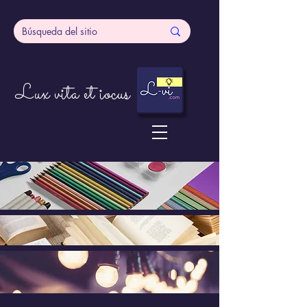
Lux vita et iocus