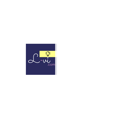
Lux vita et iocus