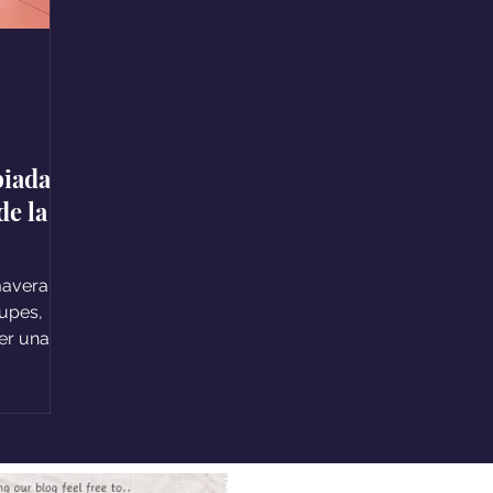
iadas:
de la
mavera y
cupes,
er una