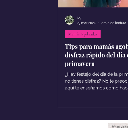
Ivy
23 mar 2024
2 min de lectura
Mamás Agobiadas
Tips para mamás agob
disfraz rápido del día 
primavera
¿Hay festejo del día de la pri
no tienes disfraz? No te preo
aquí te enseñamos cómo hac
corona de flores fácil y rápida