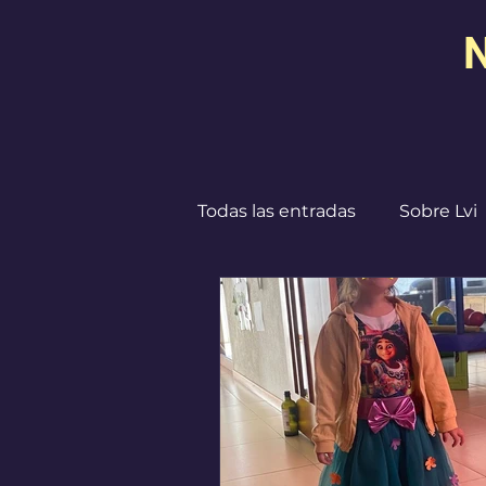
N
Todas las entradas
Sobre Lvi
Destinos
I ♥ CdMx