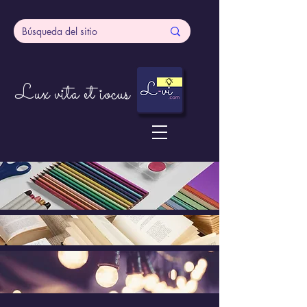
Lux vita et iocus