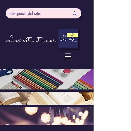
Lux vita et iocus