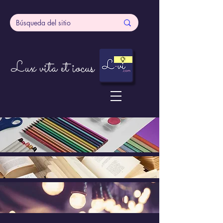
Lux vita et iocus