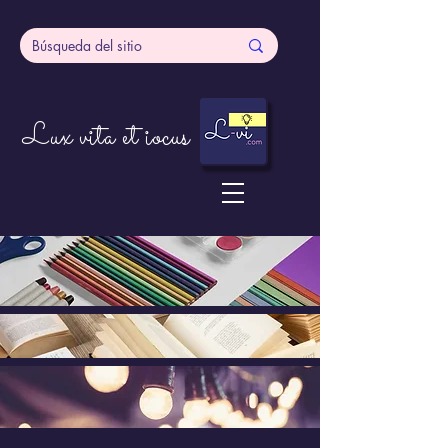
Lux vita et iocus