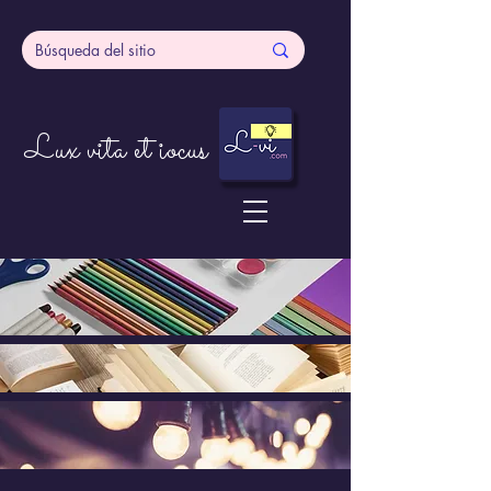
Lux vita et iocus