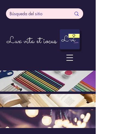
Lux vita et iocus