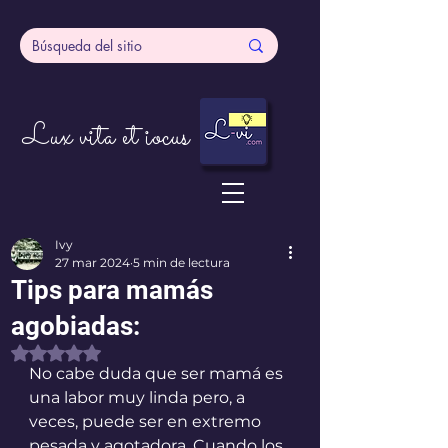
Lux vita et iocus
Ivy
27 mar 2024
5 min de lectura
Tips para mamás
agobiadas:
Obtuvo NaN de 5 estrellas.
No cabe duda que ser mamá es 
una labor muy linda pero, a 
veces, puede ser en extremo 
pesada y agotadora. Cuando los 