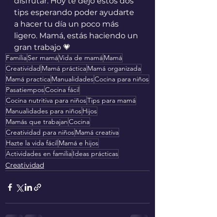
disfrutar. Hoy te dejo estos dos 
tips esperando poder ayudarte 
a hacer tu día un poco más 
ligero. Mamá, estás haciendo un 
gran trabajo 💗
Familia
Ser mamá
Vida de mamá
Mamá
Creatividad
Mamá práctica
Mamá organizada
Mamá practica
Manualidades
Cocina para niños
Pasatiempos
Cocina fácil
Cocina nutritiva para niños
Tips para mamá
Manualidades para niños
Hijos
Mamás que trabajan
Cocina
Creatividad para niños
Mamá creativa
Hazte la vida fácil
Mamá e hijos
Actividades en familia
Ideas prácticas
Creatividad