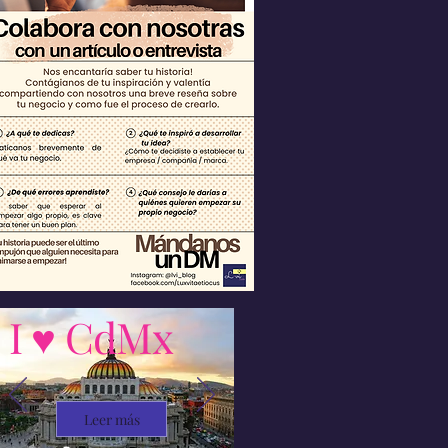
I ♥ CdMx
Leer más