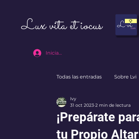
Lux vita et iocus
Iniciar sesión
Todas las entradas
Sobre Lvi
Ivy
Destinos
I ♥ CdMx
31 oct 2023
2 min de lectura
¡Prepárate par
tu Propio Alta