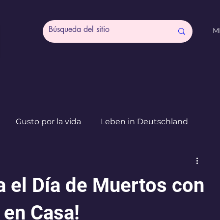
M
Gusto por la vida
Leben in Deutschland
Creatividad
Expresión
Mamás Agobiadas
a el Día de Muertos con
r en Casa!