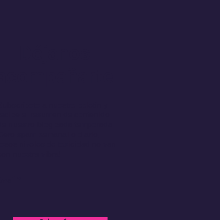
Déjanos
acompañarte
Subscríbete a nuestro boletín y
recibe el resumen de contenido
de nuestro blog cada temporada.
Cero spam semanal o diario,
¡esos niveles de toxicidad no van
con nuestra vibra!
mail