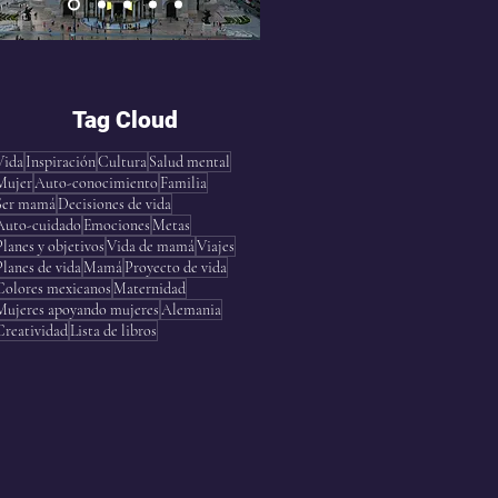
Tag Cloud
Vida
Inspiración
Cultura
Salud mental
Mujer
Auto-conocimiento
Familia
Ser mamá
Decisiones de vida
Auto-cuidado
Emociones
Metas
Planes y objetivos
Vida de mamá
Viajes
Planes de vida
Mamá
Proyecto de vida
Colores mexicanos
Maternidad
Mujeres apoyando mujeres
Alemania
Creatividad
Lista de libros