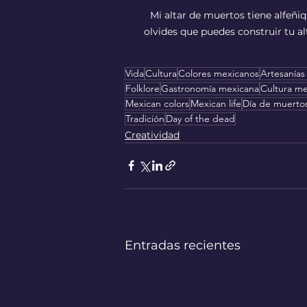
Mi altar de muertos tiene alfeñiq
olvides que puedes construir tu al
Vida
Cultura
Colores mexicanos
Artesanías
Folklore
Gastronomía mexicana
Cultura m
Mexican colors
Mexican life
Día de muerto
Tradición
Day of the dead
Creatividad
Entradas recientes