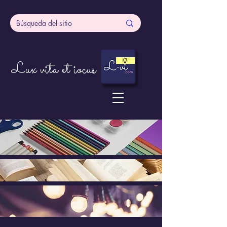
Lux vita et iocus