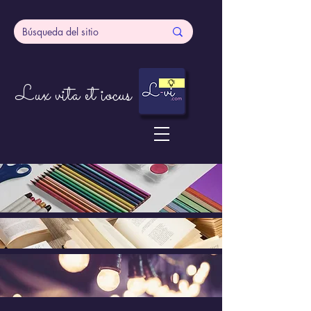
Lux vita et iocus