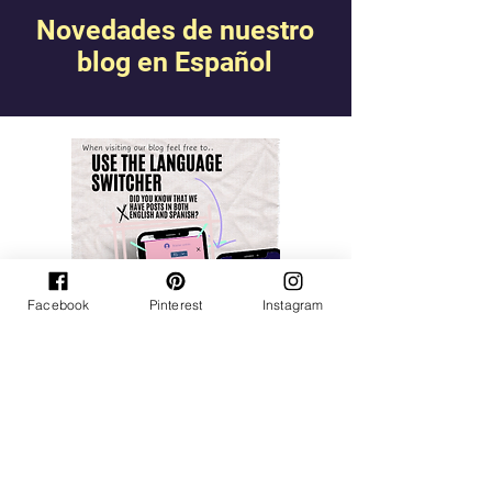
Novedades de nuestro
blog en Español
Facebook
Pinterest
Instagram
Nuestro blog ofrece entradas en
inglés y español, sin embargo,
algunas de ellas pueden no estar
disponibles en ambos idiomas.
Our blog offers posts in English